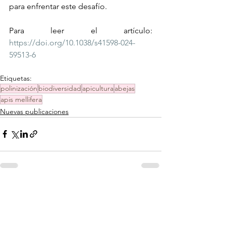
para enfrentar este desafío.
Para leer el artículo: 
https://doi.org/10.1038/s41598-024-
59513-6
Etiquetas:
polinización
biodiversidad
apicultura
abejas
apis mellifera
Nuevas publicaciones
Ver todo
Entradas recientes