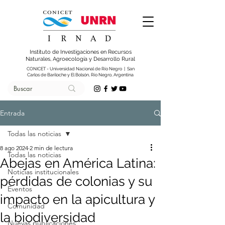
Instituto de Investigaciones en Recursos
Naturales, Agroecología y Desarrollo Rural
CONICET - Universidad Nacional de Río Negro | San
Carlos de Bariloche y El Bolsón, Río Negro, Argentina
Entrada
Todas las noticias
8 ago 2024
2 min de lectura
Todas las noticias
Abejas en América Latina:
Noticias institucionales
pérdidas de colonias y su
Eventos
impacto en la apicultura y
Comunidad
la biodiversidad
Nuevas publicaciones