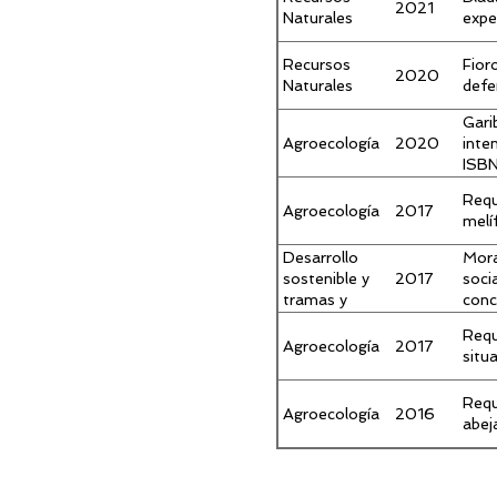
2021
Naturales
expe
Recursos
Fior
2020
Naturales
defe
Gari
Agroecología
2020
inte
ISBN
Requ
Agroecología
2017
melí
Desarrollo
Mora
2017
sostenible y
soci
tramas y
conc
sujetos del
Requ
medio rural
Agroecología
2017
situ
Requ
Agroecología
2016
abej