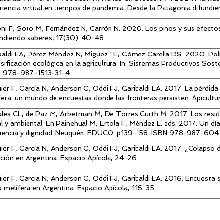
riencia virtual en tiempos de pandemia. Desde la Patagonia difundie
oni F, Soto M, Fernández N, Carrón N. 2020. Los pinos y sus efectos
ndiendo saberes, 17(30): 40-48.
baldi LA, Pérez Méndez N, Miguez FE, Gómez Carella DS. 2020. Polít
nsificación ecológica en la agricultura. In: Sistemas Productivos Sost
 978-987-1513-31-4.
ier F, García N, Anderson G, Oddi FJ, Garibaldi LA. 2017. La pérdida 
fera: un mundo de encuestas donde las fronteras persisten. Apicultur
les CL, de Paz M, Arbetman M, De Torres Curth M. 2017. Los resid
al y ambiental. En Painehual M, Ertola F, Méndez L. eds. 2017. Un dí
iencia y dignidad. Neuquén: EDUCO. p139-158. ISBN 978-987-60
ier F, García N, Anderson G, Oddi FJ, Garibaldi LA. 2017. ¿Colapso
ación en Argentina. Espacio Apícola, 24-26.
ier F, Garcia N, Anderson G, Oddi FJ, Garibaldi LA. 2016. Encuesta s
a melífera en Argentina. Espacio Apícola, 116: 35.