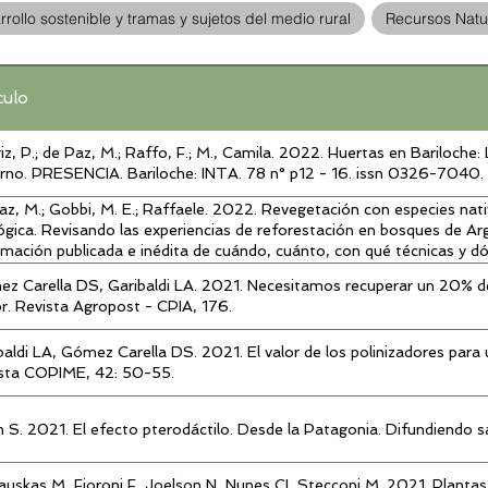
rollo sostenible y tramas y sujetos del medio rural
Recursos Natu
culo
Instituto de Investigaciones en Recursos Natural
iz, P.; de Paz, M.; Raffo, F.; M., Camila. 2022. Huertas en Bariloche: L
rno. PRESENCIA. Bariloche: INTA. 78 n° p12 - 16. issn 0326-7040.
az, M.; Gobbi, M. E.; Raffaele. 2022. Revegetación con especies nati
ógica. Revisando las experiencias de reforestación en bosques de Arg
rmación publicada e inédita de cuándo, cuánto, con qué técnicas y dó
riencias de revegetación con especies nativas en bosques degradados
z Carella DS, Garibaldi LA. 2021. Necesitamos recuperar un 20% de
r. Revista Agropost - CPIA, 176.
baldi LA, Gómez Carella DS. 2021. El valor de los polinizadores para 
sta COPIME, 42: 50-55.
 S. 2021. El efecto pterodáctilo. Desde la Patagonia. Difundiendo sa
auskas M, Fioroni F, Joelson N, Nunes CI, Stecconi M. 2021. Plantas