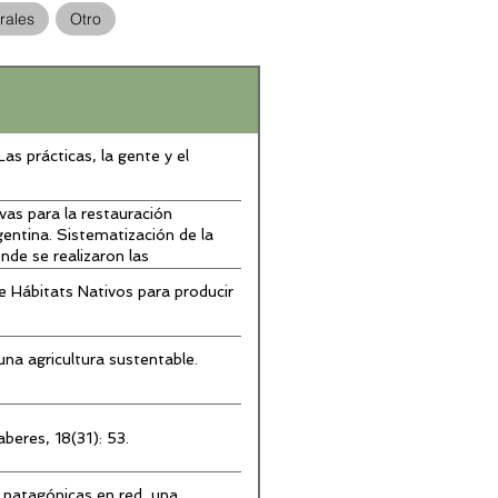
rales
Otro
es, Agroecología y Desarrollo Rural
as prácticas, la gente y el
vas para la restauración
entina. Sistematización de la
nde se realizaron las
 del país. Patagonia Forestal.
 Hábitats Nativos para producir
una agricultura sustentable.
beres, 18(31): 53.
 patagónicas en red, una