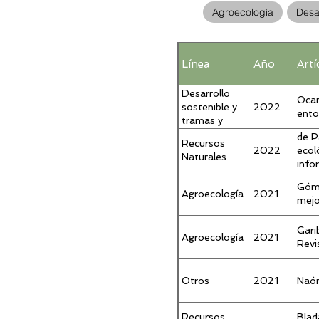
Agroecología
Desar
Línea
Año
Artí
Desarrollo
Ocar
2022
sostenible y
ento
tramas y
sujetos del
de P
Recursos
medio rural
2022
ecol
Naturales
info
expe
Góme
Agroecología
2021
mejo
Gari
Agroecología
2021
Revi
Otros
2021
Naón
Recursos
Blad