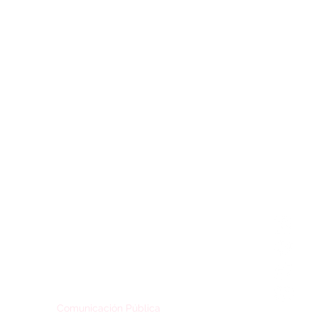
Inicio
Ins
Institucional
Investigación
Fa
Extensión
Vinculación Tecnológica
Twi
Comunicación Pública