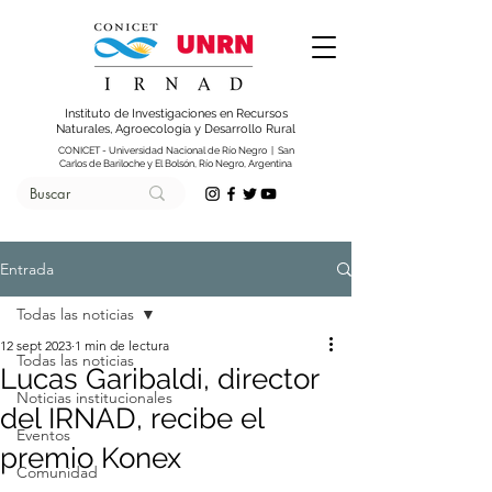
Instituto de Investigaciones en Recursos
Naturales, Agroecología y Desarrollo Rural
CONICET - Universidad Nacional de Río Negro | San
Carlos de Bariloche y El Bolsón, Río Negro, Argentina
Entrada
Todas las noticias
12 sept 2023
1 min de lectura
Todas las noticias
Lucas Garibaldi, director
Noticias institucionales
del IRNAD, recibe el
Eventos
premio Konex
Comunidad