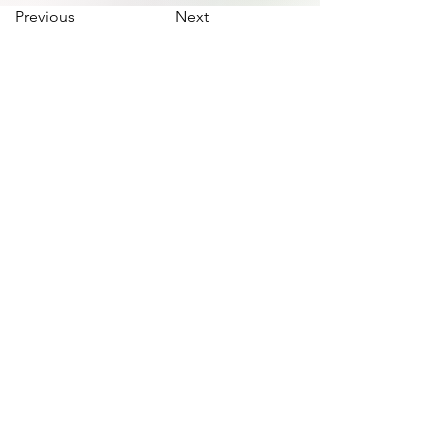
Previous
Next
irnad@unrn.edu.ar
Te: +
54 294 437 496
Google Maps