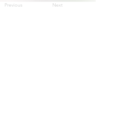
Previous
Next
irnad@unrn.edu.ar
Te: +
54 294 437 496
Google Maps