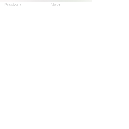
Previous
Next
irnad@unrn.edu.ar
Te: +
54 294 437 496
Google Maps