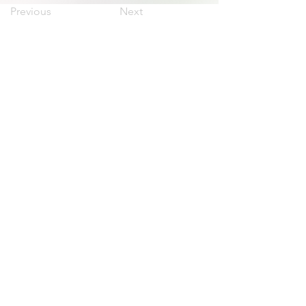
Previous
Next
irnad@unrn.edu.ar
Te: +
54 294 437 496
Google Maps