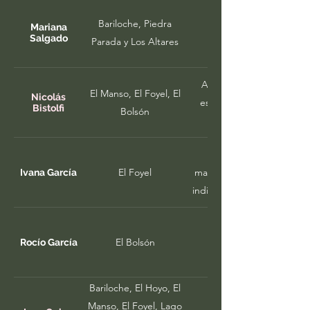
otras especies nativas
Bariloche, Piedra
Mariana
Salgado
Parada y Los Altares
Análisis de los impactos
El Manso, El Foyel, El
Nicolás
estructura de la vegetaci
Bistolfi
Bolsón
Producción y descomposi
El Foyel
matorrales sujetos a manejo
Ivana García
indirecto de la extracción
Dinámica de usos de 
El Bolsón
Rocío García
Bariloche, El Hoyo, El
Usos de recursos silve
Manso, El Foyel, Lago