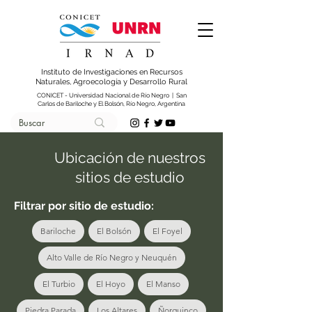
Instituto de Investigaciones en Recursos
Naturales, Agroecología y Desarrollo Rural
CONICET - Universidad Nacional de Río Negro | San
Carlos de Bariloche y El Bolsón, Río Negro, Argentina
Ubicación de nuestros
sitios de estudio
Filtrar por sitio de estudio:
Bariloche
El Bolsón
El Foyel
Alto Valle de Río Negro y Neuquén
El Turbio
El Hoyo
El Manso
Piedra Parada
Los Altares
Ñorquinco