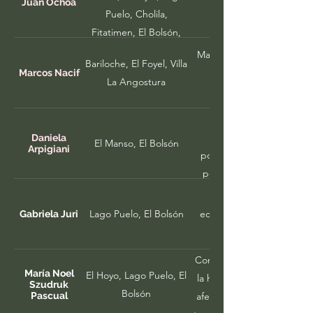
Juan Ochoa
Puelo, Cholila,
Fitatimen, El Bolsón,
Orquinco
Manejo de bosque, plantac
Bariloche, El Foyel, Villa
herbivoría y cascadas
Marcos Nacif
La Angostura
Efectos del uso silvo
intensidades de uso (d
Daniela
El Manso, El Bolsón
Arpigiani
poblacional de las especi
posible estrategia de man
Lago Puelo, El Bolsón
ecológicamente heterogéne
Gabriela Juri
Contribuciones de artrópo
María Noel
El Hoyo, Lago Puelo, El
la heterogeneidad espacial
Szudruk
Bolsón
Pascual
afectan la diversidad func