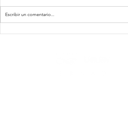
Escribir un comentario...
IRNAD publicó un nuevo
Nueva publ
libro que sistematiza una
IRNAD sobre
innovadora perspectiva
uso foresta
para mejorar los
el suelo
rendimientos agrícolas.
Subsede Bariloche
Anasagasti 1463, San Carlos de Bariloche,
8400, Río Negro, Argentina
Subsede El Bolsón
Güemes 383, El Bolsón, 8430, Río Negro,