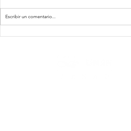
Escribir un comentario...
IRNAD publicó un nuevo
Nueva publ
libro que sistematiza una
IRNAD sobr
innovadora perspectiva
entre plant
para mejorar los
exóticas y 
rendimientos agrícolas.
ectomicorri
Subsede Bariloche
Anasagasti 1463, San Carlos de Bariloche,
8400, Río Negro, Argentina
Subsede El Bolsón
Güemes 383, El Bolsón, 8430, Río Negro,