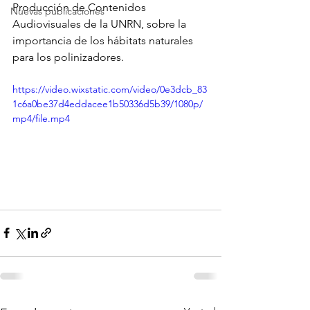
Producción de Contenidos 
Nuevas publicaciones
Audiovisuales de la UNRN, sobre la 
importancia de los hábitats naturales 
para los polinizadores.
https://video.wixstatic.com/video/0e3dcb_83
1c6a0be37d4eddacee1b50336d5b39/1080p/
mp4/file.mp4