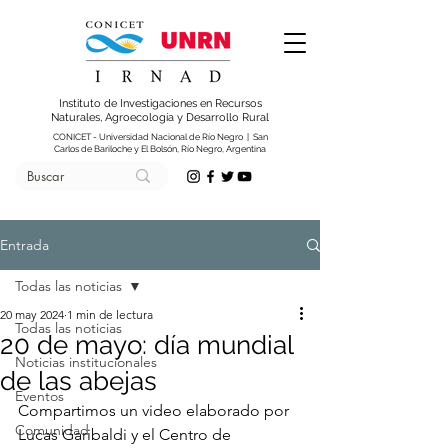
Instituto de Investigaciones en Recursos
Naturales, Agroecología y Desarrollo Rural
CONICET - Universidad Nacional de Río Negro | San
Carlos de Bariloche y El Bolsón, Río Negro, Argentina
Entrada
Todas las noticias
20 may 2024
1 min de lectura
Todas las noticias
20 de mayo: día mundial
Noticias institucionales
de las abejas
Eventos
Compartimos un video elaborado por 
Comunidad
Lucas Garibaldi y el Centro de 